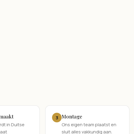
maakt
Montage
3
dt in Duitse
Ons eigen team plaatst en
maat
sluit alles vakkundig aan.