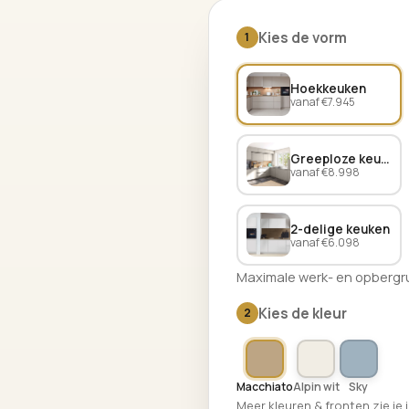
Kies de vorm
1
Hoekkeuken
vanaf €7.945
Greeploze keuken
vanaf €8.998
2-delige keuken
vanaf €6.098
Maximale werk- en opbergru
Kies de kleur
2
Macchiato
Alpin wit
Sky
Meer kleuren & fronten zie je