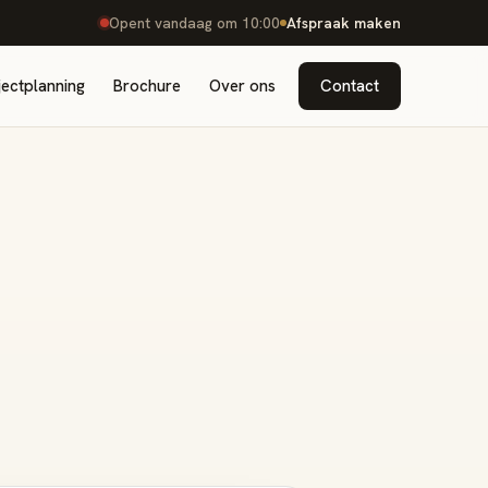
Opent vandaag om 10:00
Afspraak maken
ectplanning
Brochure
Over ons
Contact