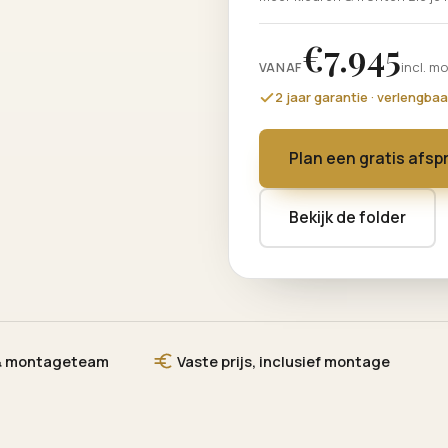
€7.945
incl. m
VANAF
2 jaar garantie · verlengbaa
Plan een gratis afsp
Bekijk de folder
 & montageteam
Vaste prijs, inclusief montage